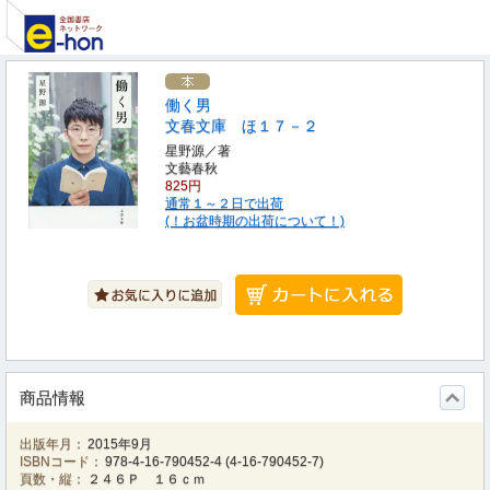
働く男
文春文庫 ほ１７－２
星野源／著
文藝春秋
825円
通常１～２日で出荷
(！お盆時期の出荷について！)
商品情報
出版年月：
2015年9月
ISBNコード：
978-4-16-790452-4
(
4-16-790452-7
)
頁数・縦：
２４６Ｐ １６ｃｍ