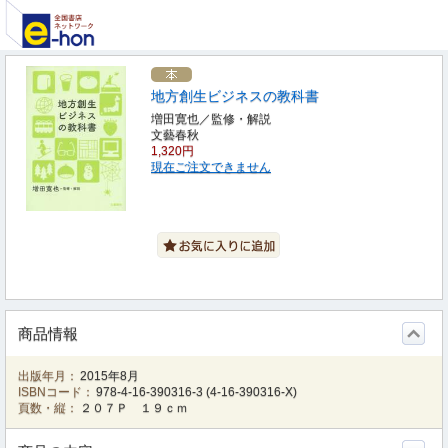
地方創生ビジネスの教科書
増田寛也／監修・解説
文藝春秋
1,320円
現在ご注文できません
商品情報
出版年月：
2015年8月
ISBNコード：
978-4-16-390316-3
(
4-16-390316-X
)
頁数・縦：
２０７Ｐ １９ｃｍ