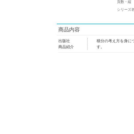
頁数・縦
シリーズ
商品内容
出版社
積分の考え方を身に
商品紹介
す。