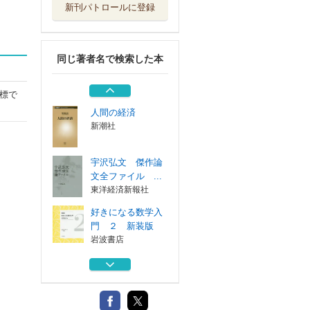
新刊パトロールに登録
経済学は人びとを
幸福にできるか
東洋経済新報社
同じ著者名で検索した本
格差社会を越えて
東京大学出版会
標で
人間の経済
新潮社
宇沢弘文 傑作論
文全ファイル ...
東洋経済新報社
好きになる数学入
門 ２ 新装版
岩波書店
経済学は人びとを
幸福にできるか
東洋経済新報社