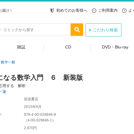
初めてのお客様へ
ご利用案内
よ
お届け！
こだわり検索
雑誌
CD
DVD・Blu-ray
数学一般
になる数学入門 ６ 新装版
応用する 解析
／著
岩波書店
2015年9月
ド
978-4-00-029846-9
（
4-00-029846-1
）
2,970円