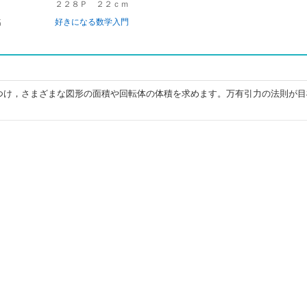
２２８Ｐ ２２ｃｍ
名
好きになる数学入門
つけ，さまざまな図形の面積や回転体の体積を求めます。万有引力の法則が目