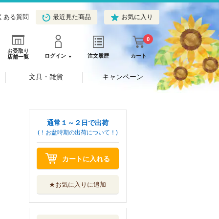
くある質問
最近見た商品
お気に入り
0
お受取り
ログイン
注文履歴
カート
店舗一覧
文具・雑貨
キャンペーン
通常１～２日で出荷
(！お盆時期の出荷について！)
カートに入れる
★お気に入りに追加
好きになる数学入
門 ２ 新装版
岩波書店