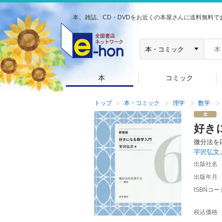
本、雑誌、CD・DVDをお近くの本屋さんに送料無料で
本
コミック
トップ
本・コミック
理学
数学
好き
微分法を
宇沢弘文
出版社名
出版年月
ISBNコー
税込価格