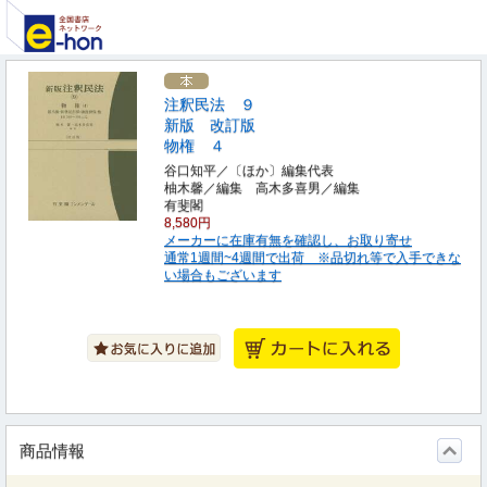
注釈民法 ９
新版 改訂版
物権 ４
谷口知平／〔ほか〕編集代表
柚木馨／編集 高木多喜男／編集
有斐閣
8,580円
メーカーに在庫有無を確認し、お取り寄せ
通常1週間~4週間で出荷 ※品切れ等で入手できな
い場合もございます
商品情報