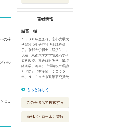
著者情報
諸富 徹
への移
１９６８年生まれ。京都大学大
学院経済学研究科博士課程修
了。京都大学博士（経済学）。
現在、京都大学大学院経済学研
究科教授。専攻は財政学、環境
ズムの
経済学。著書に『環境税の理論
と実際』（有斐閣、２０００
年、ＮＩＲＡ大来政策研究賞受
…
もっと詳しく
税と社会保障 少
うにし
この著者名で検索する
子化対策の財源...
平凡社
新刊パトロールに登録
税という社会の仕
組み