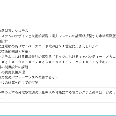
分散型電力システム
システムのデザインと技術的課題（電力システムの計画経済型から市場経済型
度設計
の送電網のあり方：ベースロード電源は２１世紀にふさわしいか？
の技術的問題と対策）
システムにおける市場設計の諸課題（ドイツにおけるキャパシティー・メカニ
ｔｅｇｉｃ ＲｅｓｅｒｖｅとＣａｐａｃｉｔｙ Ｍａｒｋｅｔを中心に
場の制度設計の課題
その費用負担原理
電力業のパフォーマンスを改善するか）
今後の研究へ向けての展望
を中心とする分散型電源の大量導入を可能にする電力システム改革は、どのよ
か。