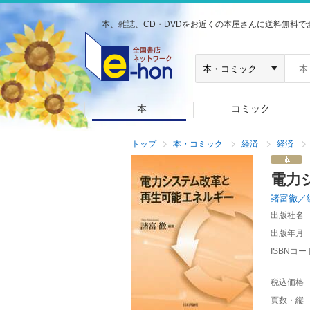
本、雑誌、CD・DVDをお近くの本屋さんに送料無料で
本
コミック
トップ
本・コミック
経済
経済
電力
諸富徹／
出版社名
出版年月
ISBNコー
税込価格
頁数・縦