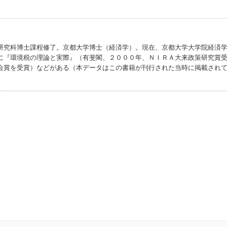
研究科博士課程修了。京都大学博士（経済学）。現在、京都大学大学院経済
に『環境税の理論と実際』（有斐閣、２０００年、ＮＩＲＡ大来政策研究賞
会賞を受賞）などがある（本データはこの書籍が刊行された当時に掲載され