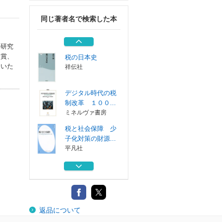
筑摩書房
同じ著者名で検索した本
ゼロカーボンシテ
ィ 脱炭素を地...
学芸出版社
学研究
受賞、
税の日本史
ていた
祥伝社
デジタル時代の税
制改革 １００...
ミネルヴァ書房
税と社会保障 少
子化対策の財源...
平凡社
税という社会の仕
組み
筑摩書房
ゼロカーボンシテ
返品について
ィ 脱炭素を地...
学芸出版社