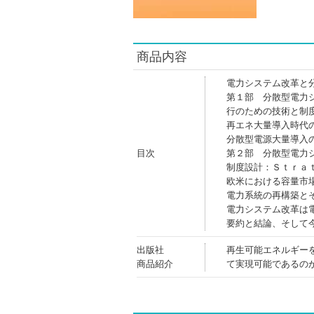
商品内容
電力システム改革と
第１部 分散型電力
行のための技術と制
再エネ大量導入時代
分散型電源大量導入
目次
第２部 分散型電力
制度設計：Ｓｔｒａ
欧米における容量市
電力系統の再構築と
電力システム改革は
要約と結論、そして
出版社
再生可能エネルギー
商品紹介
て実現可能であるの