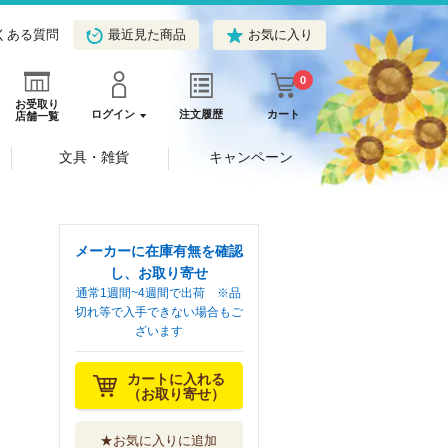
くある質問
最近見た商品
お気に入り
0
お受取り
ログイン
注文履歴
カート
店舗一覧
文具・雑貨
キャンペーン
メーカーに在庫有無を確認
し、お取り寄せ
通常1週間~4週間で出荷 ※品
切れ等で入手できない場合もご
ざいます
カートに入れる
（お取り寄せ）
★お気に入りに追加