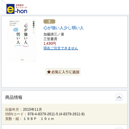
心が強い人少し弱い人
加藤諦三／著
三笠書房
1,430円
現在ご注文できません
商品情報
出版年月：
2015年11月
ISBNコード：
978-4-8379-2611-5
(
4-8379-2611-8
)
頁数・縦：
１９８Ｐ １９ｃｍ