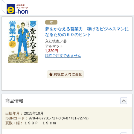
夢をかなえる営業力 稼げるビジネスマンに
なるための６０のヒント
入江慎也／著
アルマット
1,320円
現在ご注文できません
商品情報
出版年月：
2015年10月
ISBNコード：
978-4-87731-727-0
(
4-87731-727-9
)
頁数・縦：
１９９Ｐ １９ｃｍ