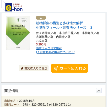
植物群集の構造と多様性の解析
生態学フィールド調査法シリーズ ３
佐々木雄大／著 小山明日香／著 小柳知代／著
古川拓哉／著 内田圭／著
共立出版
3,300円
通常１～２日で出荷
(！お盆時期の出荷について！)
商品情報
出版年月：
2015年10月
ISBNコード：
978-4-320-05751-7
(
4-320-05751-1
)