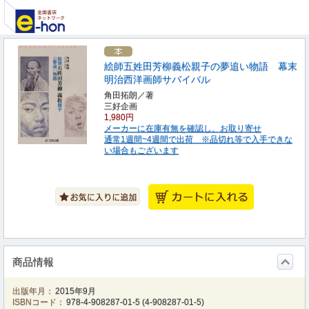
絵師五姓田芳柳義松親子の夢追い物語 幕末
明治西洋画師サバイバル
角田拓朗／著
三好企画
1,980円
メーカーに在庫有無を確認し、お取り寄せ
通常1週間~4週間で出荷 ※品切れ等で入手できな
い場合もございます
商品情報
出版年月：
2015年9月
ISBNコード：
978-4-908287-01-5
(
4-908287-01-5
)