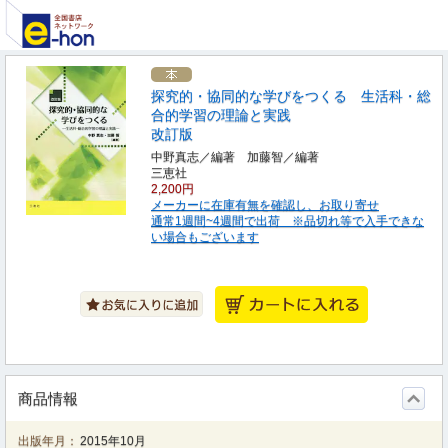
探究的・協同的な学びをつくる 生活科・総
合的学習の理論と実践
改訂版
中野真志／編著 加藤智／編著
三恵社
2,200円
メーカーに在庫有無を確認し、お取り寄せ
通常1週間~4週間で出荷 ※品切れ等で入手できな
い場合もございます
商品情報
出版年月：
2015年10月