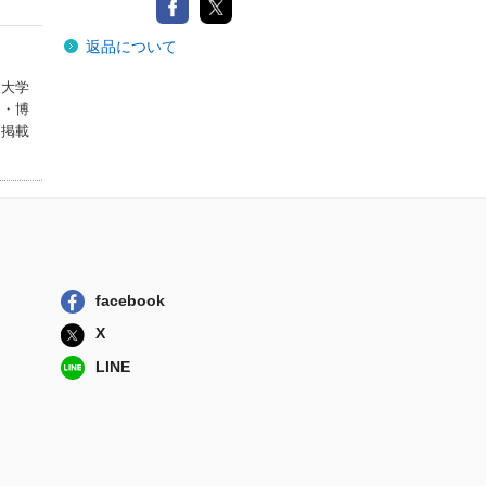
返品について
波大学
了・博
に掲載
facebook
X
LINE