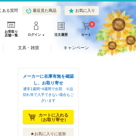
くある質問
最近見た商品
お気に入り
0
お受取り
ログイン
注文履歴
カート
店舗一覧
文具・雑貨
キャンペーン
メーカーに在庫有無を確認
し、お取り寄せ
通常1週間~4週間で出荷 ※品
切れ等で入手できない場合もご
ざいます
カートに入れる
（お取り寄せ）
★お気に入りに追加