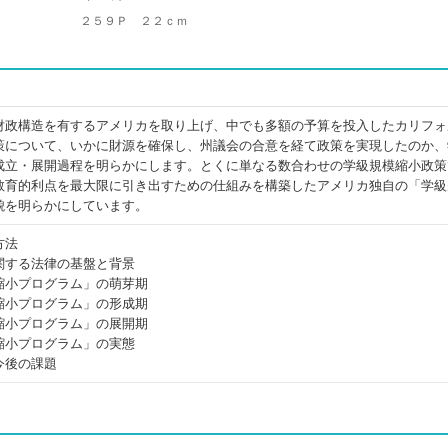
２５９Ｐ ２２ｃｍ
財政構造を有するアメリカを取り上げ、中でも多額の予算を投入したカリフォ
策について、いかに財源を確保し、州議会の合意を経て政策を実現したのか、
成立・展開過程を明らかにします。とくに単なる数合わせの学級規模縮小政策
教育的利点を最大限に引き出すための仕組みを構築したアメリカ独自の「学級
貌を明らかにしています。
方法
関する法律の基盤と背景
縮小プログラム」の萌芽期
縮小プログラム」の形成期
縮小プログラム」の展開期
縮小プログラム」の実態
今後の課題