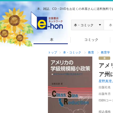
本、雑誌、CD・DVDをお近くの本屋さんに送料無料で
本
コミック
トップ
本・コミック
教育
教育学
アメ
ア州
星野真澄
出版社名
出版年月
ISBNコー
税込価格