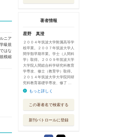
著者情報
星野 真澄
ルニア
２００４年筑波大学附属高等学
学級規
校卒業。２００７年筑波大学人
ではな
間学類早期卒業。学士（人間科
規模縮
学）取得。２００９年筑波大学
大学院人間総合科学研究科教育
学専攻、修士（教育学）取得。
２０１４年筑波大学大学院同研
究科教育基礎学専攻、修了 …
もっと詳しく
この著者名で検索する
新刊パトロールに登録