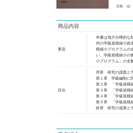
頁数・縦
商品内容
本書は地方分権的な
州の学級規模縮小政
要旨
模縮小プログラムの
い、学級規模縮小の
小プログラム」の全
序章 研究の課題と
第１章 学級編制に
第２章 「学級規模
目次
第３章 「学級規模
第４章 「学級規模
第５章 「学級規模
終章 研究の成果と