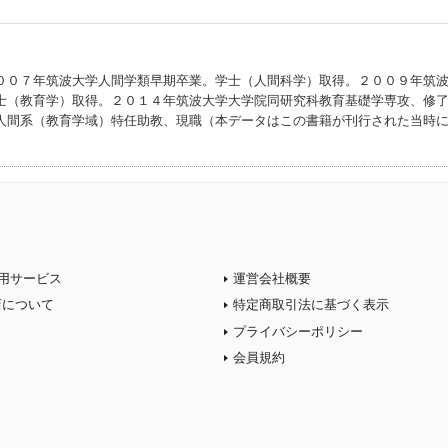
００７年筑波大学人間学類早期卒業。学士（人間科学）取得。２００９年筑
士（教育学）取得。２０１４年筑波大学大学院同研究科教育基礎学専攻、修
人間系（教育学域）特任助教、現職（本データはこの書籍が刊行された当時
用サービス
運営会社概要
店について
特定商取引法に基づく表示
プライバシーポリシー
会員規約