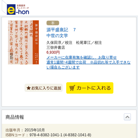
源平盛衰記 ７
中世の文学
久保田淳／校注 松尾葦江／校注
三弥井書店
6,930円
メーカーに在庫有無を確認し、お取り寄せ
通常1週間~4週間で出荷 ※品切れ等で入手できな
い場合もございます
商品情報
出版年月：
2015年10月
ISBNコード：
978-4-8382-1041-1
(
4-8382-1041-8
)