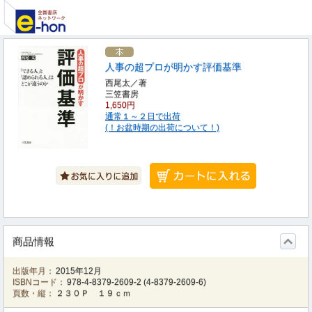
人事の超プロが明かす評価基準
西尾太／著
三笠書房
1,650円
通常１～２日で出荷
(！お盆時期の出荷について！)
商品情報
出版年月：
2015年12月
ISBNコード：
978-4-8379-2609-2
(
4-8379-2609-6
)
頁数・縦：
２３０Ｐ １９ｃｍ