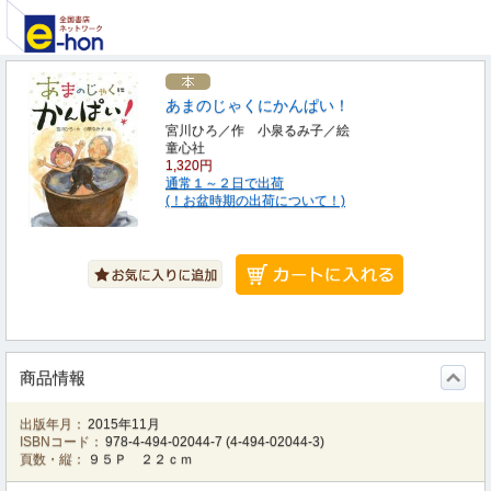
あまのじゃくにかんぱい！
宮川ひろ／作 小泉るみ子／絵
童心社
1,320円
通常１～２日で出荷
(！お盆時期の出荷について！)
商品情報
出版年月：
2015年11月
ISBNコード：
978-4-494-02044-7
(
4-494-02044-3
)
頁数・縦：
９５Ｐ ２２ｃｍ