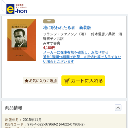
地に呪われたる者 新装版
フランツ・ファノン／〔著〕 鈴木道彦／共訳 浦
野衣子／共訳
みすず書房
4,180円
メーカーに在庫有無を確認し、お取り寄せ
通常1週間~4週間で出荷 ※品切れ等で入手できな
い場合もございます
商品情報
出版年月：
2015年11月
ISBNコード：
978-4-622-07968-2
(
4-622-07968-2
)