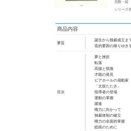
頁数・縦
シリーズ
商品内容
誕生から独裁成立ま
要旨
造的要因の移りゆき
夢と挫折
転落
高揚と憤激
才能の発見
ビアホールの扇動家
「太鼓たたき」
目次
指導者の登場
運動の掌握
躍進
権力に向かって
独裁体制の確立
権力の全面的掌握
総統のために