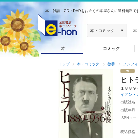
本、雑誌、CD・DVDをお近くの本屋さんに送料無料で
本
コミック
トップ
本・コミック
教養
ノンフィ
ヒト
１８８９
イアン・
出版社名
出版年月
ISBNコー
税込価格