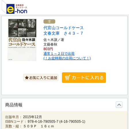
代官山コールドケース
文春文庫 さ４３－７
佐々木譲／著
文藝春秋
803円
通常１～２日で出荷
(！お盆時期の出荷について！)
商品情報
出版年月：
2015年12月
ISBNコード：
978-4-16-790505-7
(
4-16-790505-1
)
頁数・縦：
５０９Ｐ １６ｃｍ