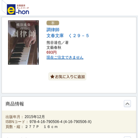
調律師
文春文庫 く２９－５
熊谷達也／著
文藝春秋
693円
現在ご注文できません
商品情報
出版年月：
2015年12月
ISBNコード：
978-4-16-790506-4
(
4-16-790506-X
)
頁数・縦：
２７７Ｐ １６ｃｍ