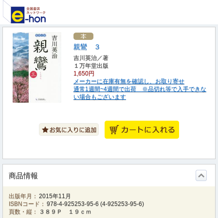
親鸞 ３
吉川英治／著
１万年堂出版
1,650円
メーカーに在庫有無を確認し、お取り寄せ
通常1週間~4週間で出荷 ※品切れ等で入手できな
い場合もございます
商品情報
出版年月：
2015年11月
ISBNコード：
978-4-925253-95-6
(
4-925253-95-6
)
頁数・縦：
３８９Ｐ １９ｃｍ