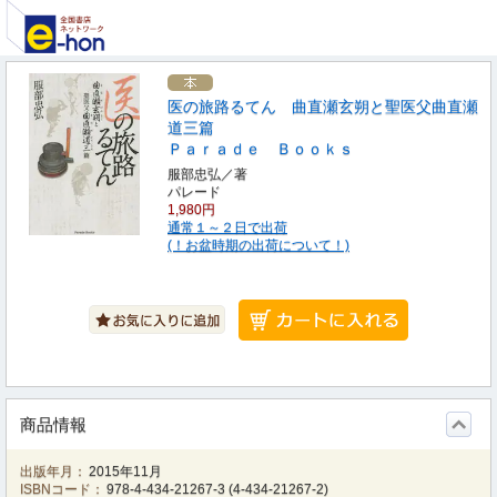
医の旅路るてん 曲直瀬玄朔と聖医父曲直瀬
道三篇
Ｐａｒａｄｅ Ｂｏｏｋｓ
服部忠弘／著
パレード
1,980円
通常１～２日で出荷
(！お盆時期の出荷について！)
商品情報
出版年月：
2015年11月
ISBNコード：
978-4-434-21267-3
(
4-434-21267-2
)