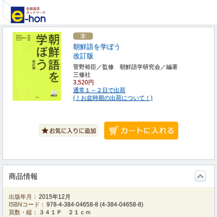
朝鮮語を学ぼう
改訂版
菅野裕臣／監修 朝鮮語学研究会／編著
三修社
3,520円
通常１～２日で出荷
(！お盆時期の出荷について！)
商品情報
出版年月：
2015年12月
ISBNコード：
978-4-384-04658-8
(
4-384-04658-8
)
頁数・縦：
３４１Ｐ ２１ｃｍ