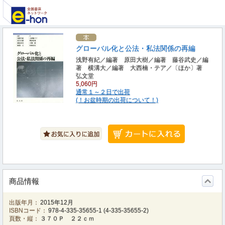
グローバル化と公法・私法関係の再編
浅野有紀／編著 原田大樹／編著 藤谷武史／編
著 横溝大／編著 大西楠・テア／〔ほか〕著
弘文堂
5,060円
通常１～２日で出荷
(！お盆時期の出荷について！)
商品情報
出版年月：
2015年12月
ISBNコード：
978-4-335-35655-1
(
4-335-35655-2
)
頁数・縦：
３７０Ｐ ２２ｃｍ