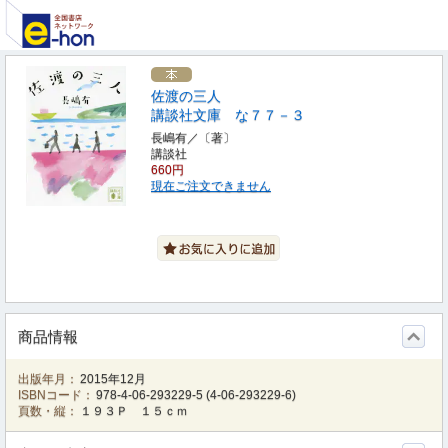
佐渡の三人
講談社文庫 な７７－３
長嶋有／〔著〕
講談社
660円
現在ご注文できません
商品情報
出版年月：
2015年12月
ISBNコード：
978-4-06-293229-5
(
4-06-293229-6
)
頁数・縦：
１９３Ｐ １５ｃｍ