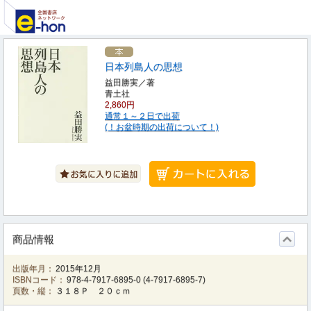
日本列島人の思想
益田勝実／著
青土社
2,860円
通常１～２日で出荷
(！お盆時期の出荷について！)
商品情報
出版年月：
2015年12月
ISBNコード：
978-4-7917-6895-0
(
4-7917-6895-7
)
頁数・縦：
３１８Ｐ ２０ｃｍ