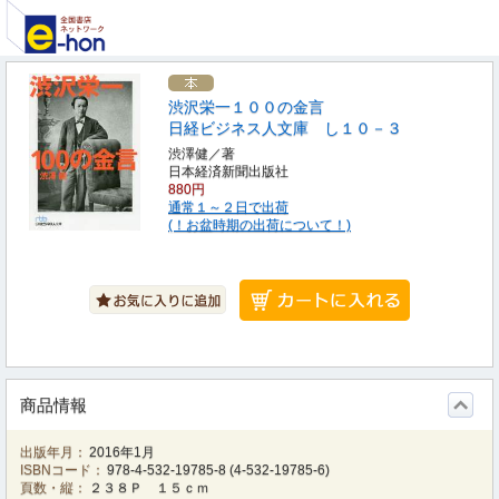
渋沢栄一１００の金言
日経ビジネス人文庫 し１０－３
渋澤健／著
日本経済新聞出版社
880円
通常１～２日で出荷
(！お盆時期の出荷について！)
商品情報
出版年月：
2016年1月
ISBNコード：
978-4-532-19785-8
(
4-532-19785-6
)
頁数・縦：
２３８Ｐ １５ｃｍ