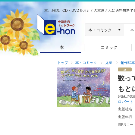
本、雑誌、CD・DVDをお近くの本屋さんに送料無料で
本
コミック
トップ
本・コミック
児童
創作絵本
数っ
もと
評論社の児
ロバート
出版社名
出版年月
ISBNコー