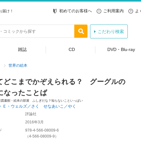
初めてのお客様へ
ご利用案内
よ
お届け！
こだわり検索
雑誌
CD
DVD・Blu-ray
世界の絵本
てどこまでかぞえられる？ グーグルの
になったことば
童図書館・絵本の部屋 ふしぎだな？知らないこといっぱい
・Ｅ・ウェルズ／さく せなあいこ／やく
評論社
2016年3月
ド
978-4-566-08009-6
（
4-566-08009-9
）