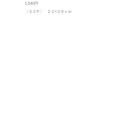
1,540円
〔３２Ｐ〕 ２２×２９ｃｍ