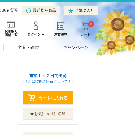
くある質問
最近見た商品
お気に入り
0
お受取り
ログイン
注文履歴
カート
店舗一覧
文具・雑貨
キャンペーン
通常１～２日で出荷
(！お盆時期の出荷について！)
カートに入れる
★お気に入りに追加
ふるかなふるかな
？
評論社