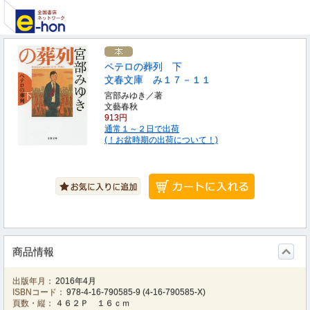
ペテロの葬列 下
文春文庫 み１７－１１
宮部みゆき／著
文藝春秋
913円
通常１～２日で出荷
(！お盆時期の出荷について！)
商品情報
出版年月：
2016年4月
ISBNコード：
978-4-16-790585-9
(
4-16-790585-X
)
頁数・縦：
４６２Ｐ １６ｃｍ