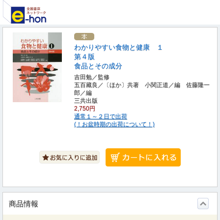
わかりやすい食物と健康 １
第４版
食品とその成分
吉田勉／監修
五百藏良／〔ほか〕共著 小関正道／編 佐藤隆一
郎／編
三共出版
2,750円
通常１～２日で出荷
(！お盆時期の出荷について！)
商品情報