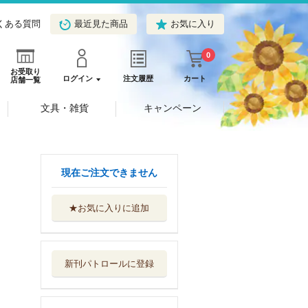
くある質問
最近見た商品
お気に入り
0
お受取り
ログイン
注文履歴
カート
店舗一覧
文具・雑貨
キャンペーン
現在ご注文できません
★お気に入りに追加
民法Ｖｉｓｕａｌ
Ｍａｔｅｒｉ...
有斐閣
新刊パトロールに登録
労働法
有斐閣