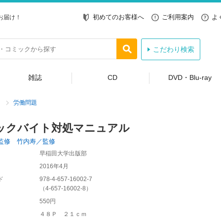
初めてのお客様へ
ご利用案内
よ
お届け！
こだわり検索
雑誌
CD
DVD・Blu-ray
労働問題
ックバイト対処マニュアル
監修 竹内寿／監修
早稲田大学出版部
2016年4月
ド
978-4-657-16002-7
（
4-657-16002-8
）
550円
４８Ｐ ２１ｃｍ