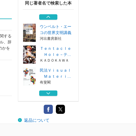
同じ著者名で検索した本
高等学校探究的な
学び実践事例集...
学事出版
ウンベルト・エー
コの世界文明講義
関する
河出書房新社
ル、辞
のかを
Ｔｅｎｔａｃｌｅ
Ｈｏｌｅ－テ...
ＫＡＤＯＫＡＷＡ
民法Ｖｉｓｕａｌ
Ｍａｔｅｒｉ...
有斐閣
労働法
有斐閣
高等学校探究的な
返品について
学び実践事例集...
学事出版
ウンベルト・エー