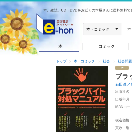
本、雑誌、CD・DVDをお近くの本屋さんに送料無料で
本
コミック
トップ
本・コミック
社会
社会問題
ブラ
石田眞／
出版社名
出版年月
ISBNコー
税込価格
頁数・縦