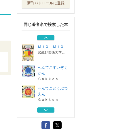
新刊パトロールに登録
グランド・フィー
リング・ホテル
東京書籍
同じ著者名で検索した本
超チョウ図鑑
アリス館
ＭＩＸ ＭＩＸ
武蔵野美術大学...
へんてこすいぞく
かん
Ｇａｋｋｅｎ
へんてこどうぶつ
えん
Ｇａｋｋｅｎ
グランド・フィー
リング・ホテル
東京書籍