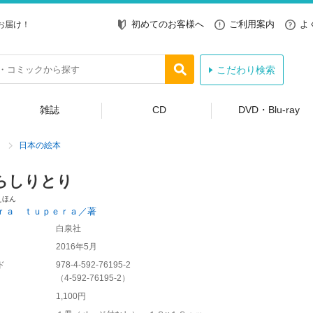
初めてのお客様へ
ご利用案内
よ
お届け！
こだわり検索
雑誌
CD
DVD・Blu-ray
日本の絵本
らしりとり
えほん
ｒａ ｔｕｐｅｒａ／著
白泉社
2016年5月
ド
978-4-592-76195-2
（
4-592-76195-2
）
1,100円