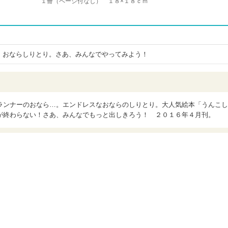
１冊（ページ付なし） １８×１８ｃｍ
、おならしりとり。さあ、みんなでやってみよう！
ランナーのおなら…。エンドレスなおならのしりとり。大人気絵本「うんこし
が終わらない！さあ、みんなでもっと出しきろう！ ２０１６年４月刊。