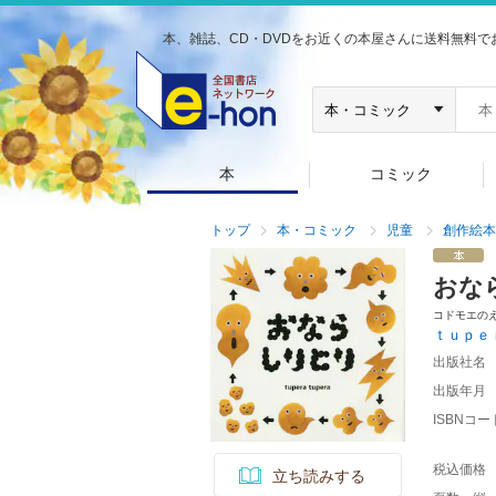
本、雑誌、CD・DVDをお近くの本屋さんに送料無料で
本
コミック
トップ
本・コミック
児童
創作絵本
おな
コドモエの
ｔｕｐｅ
出版社名
出版年月
ISBNコー
税込価格
立ち読みする