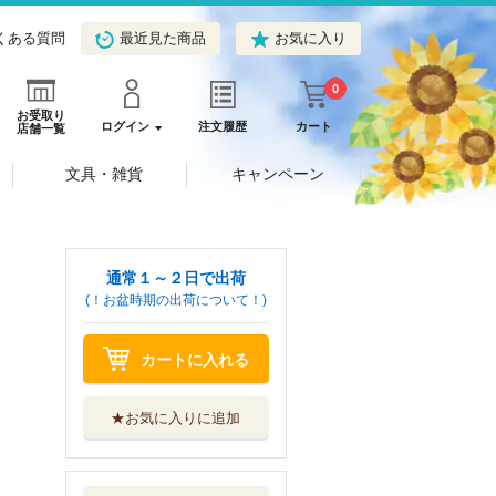
くある質問
最近見た商品
お気に入り
0
お受取り
ログイン
注文履歴
カート
店舗一覧
文具・雑貨
キャンペーン
通常１～２日で出荷
(！お盆時期の出荷について！)
カートに入れる
★お気に入りに追加
へんてこどうぶつ
えん
Ｇａｋｋｅｎ