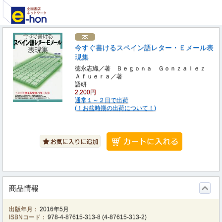
今すぐ書けるスペイン語レター・Ｅメール表
現集
徳永志織／著 Ｂｅｇｏｎａ Ｇｏｎｚａｌｅｚ
Ａｆｕｅｒａ／著
語研
2,200円
通常１～２日で出荷
(！お盆時期の出荷について！)
商品情報
出版年月：
2016年5月
ISBNコード：
978-4-87615-313-8
(
4-87615-313-2
)