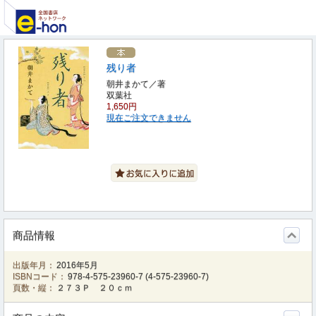
残り者
朝井まかて／著
双葉社
1,650円
現在ご注文できません
商品情報
出版年月：
2016年5月
ISBNコード：
978-4-575-23960-7
(
4-575-23960-7
)
頁数・縦：
２７３Ｐ ２０ｃｍ