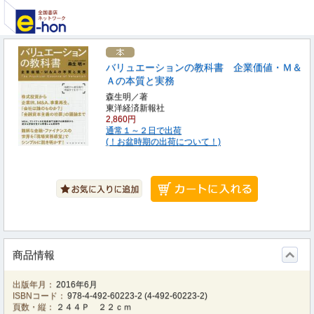
バリュエーションの教科書 企業価値・Ｍ＆
Ａの本質と実務
森生明／著
東洋経済新報社
2,860円
通常１～２日で出荷
(！お盆時期の出荷について！)
商品情報
出版年月：
2016年6月
ISBNコード：
978-4-492-60223-2
(
4-492-60223-2
)
頁数・縦：
２４４Ｐ ２２ｃｍ