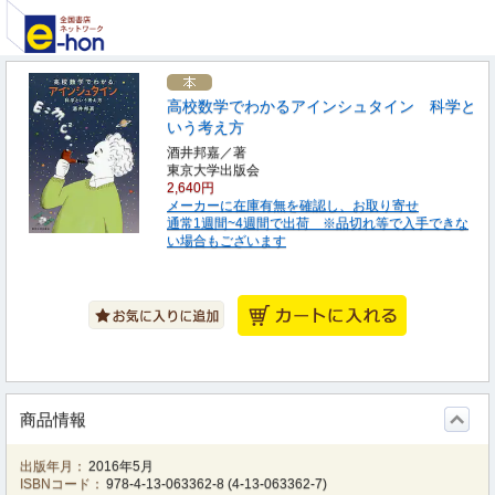
高校数学でわかるアインシュタイン 科学と
いう考え方
酒井邦嘉／著
東京大学出版会
2,640円
メーカーに在庫有無を確認し、お取り寄せ
通常1週間~4週間で出荷 ※品切れ等で入手できな
い場合もございます
商品情報
出版年月：
2016年5月
ISBNコード：
978-4-13-063362-8
(
4-13-063362-7
)