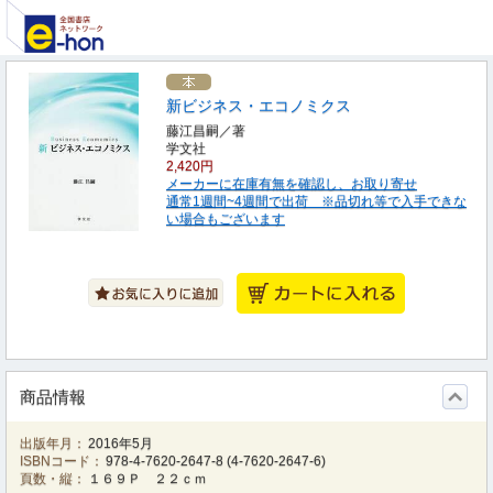
新ビジネス・エコノミクス
藤江昌嗣／著
学文社
2,420円
メーカーに在庫有無を確認し、お取り寄せ
通常1週間~4週間で出荷 ※品切れ等で入手できな
い場合もございます
商品情報
出版年月：
2016年5月
ISBNコード：
978-4-7620-2647-8
(
4-7620-2647-6
)
頁数・縦：
１６９Ｐ ２２ｃｍ