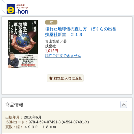
壊れた地球儀の直し方 ぼくらの出番
扶桑社新書 ２１３
青山繁晴／著
扶桑社
1,012円
現在ご注文できません
商品情報
出版年月：
2016年6月
ISBNコード：
978-4-594-07491-3
(
4-594-07491-X
)
頁数・縦：
４９３Ｐ １８ｃｍ