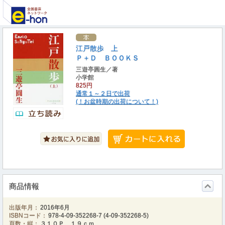
江戸散歩 上
Ｐ＋Ｄ ＢＯＯＫＳ
三遊亭圓生／著
小学館
825円
通常１～２日で出荷
(！お盆時期の出荷について！)
商品情報
出版年月：
2016年6月
ISBNコード：
978-4-09-352268-7
(
4-09-352268-5
)
頁数・縦：
３１０Ｐ １９ｃｍ