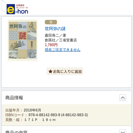
世阿弥の謎
森田恭二／著
創英社／三省堂書店
1,760円
現在ご注文できません
商品情報
出版年月：
2016年6月
ISBNコード：
978-4-88142-983-9
(
4-88142-983-3
)
頁数・縦：
１７１Ｐ １９ｃｍ
商品の内容