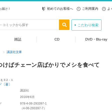
初めてのお客様へ
ご利用案内
よ
お届け！
こだわり検索
雑誌
CD
DVD・Blu-ray
講談社文庫
つけばチェーン店ばかりでメシを食べて
 む３２－１
／〔著〕
講談社
2016年6月
ド
978-4-06-293397-1
（
4-06-293397-7
）