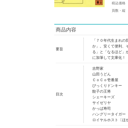
税込価格
頁数・縦
商品内容
「７０年代生まれの
か」。安くて便利、
要旨
る」と「なるほど」
に加筆して文庫化！
吉野家
山田うどん
ＣｏＣｏ壱番屋
びっくりドンキー
餃子の王将
目次
シェーキーズ
サイゼリヤ
かっぱ寿司
ハングリータイガー
ロイヤルホスト〔ほ