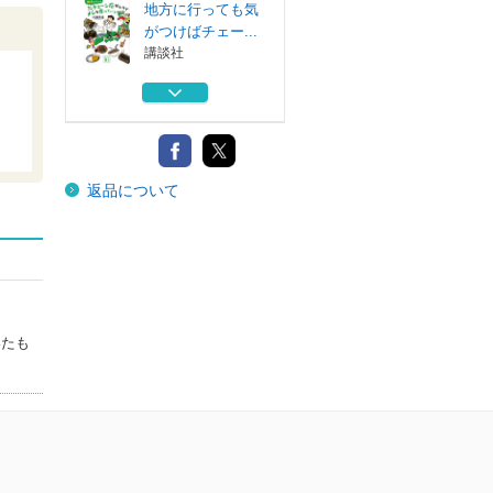
地方に行っても気
がつけばチェー...
講談社
それでも気がつけ
ばチェーン店ば...
交通新聞社
４５２２敗の記憶
返品について
ホエールズ＆...
双葉社
令和になっても気
がつけばチェー...
講談社
虎の血 阪神タイ
いたも
ガース、謎の老...
集英社
地方に行っても気
がつけばチェー...
講談社
それでも気がつけ