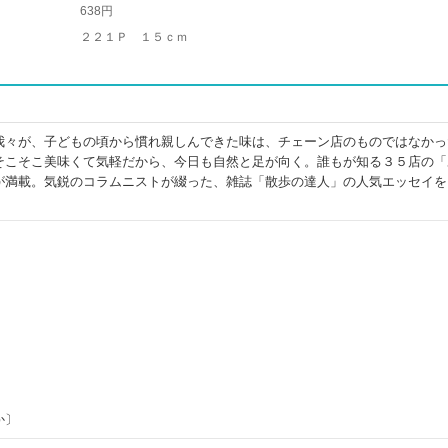
638円
２２１Ｐ １５ｃｍ
我々が、子どもの頃から慣れ親しんできた味は、チェーン店のものではなかっ
そこそこ美味くて気軽だから、今日も自然と足が向く。誰もが知る３５店の「
が満載。気鋭のコラムニストが綴った、雑誌「散歩の達人」の人気エッセイを
か〕