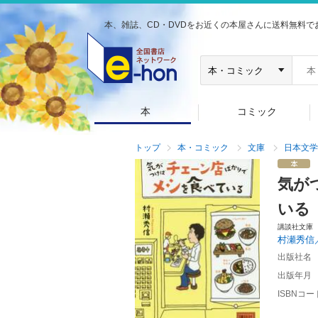
本、雑誌、CD・DVDをお近くの本屋さんに送料無料で
本
コミック
トップ
本・コミック
文庫
日本文学
気が
いる
講談社文庫
村瀬秀信
出版社名
出版年月
ISBNコー