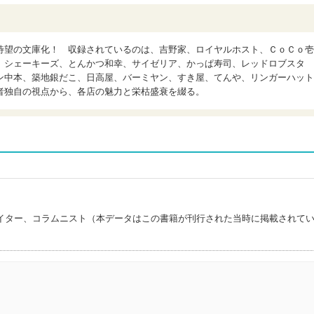
待望の文庫化！ 収録されているのは、吉野家、ロイヤルホスト、ＣｏＣｏ壱
、シェーキーズ、とんかつ和幸、サイゼリア、かっぱ寿司、レッドロブスタ
ン中本、築地銀だこ、日高屋、バーミヤン、すき屋、てんや、リンガーハット
者独自の視点から、各店の魅力と栄枯盛衰を綴る。
イター、コラムニスト（本データはこの書籍が刊行された当時に掲載されて