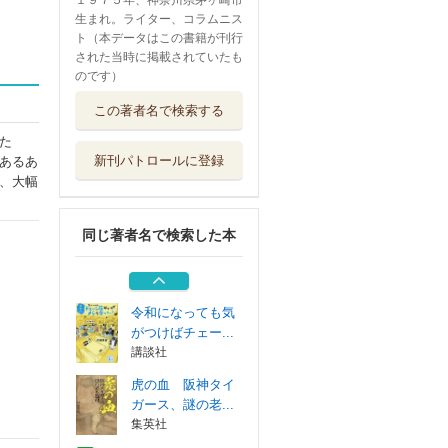
１９７５年、神奈川県茅ヶ崎市
生まれ。ライター、コラムニス
ト（本データはこの書籍が刊行
された当時に掲載されていたも
のです）
地方に行っても気
この著者名で検索する
がつけばチェー...
講談社
た
新刊パトロールに登録
あるあ
それでも気がつけ
、大幅
ばチェーン店ば...
交通新聞社
同じ著者名で検索した本
４５２２敗の記憶
ホエールズ＆...
双葉社
令和になっても気
がつけばチェー...
講談社
虎の血 阪神タイ
ガース、謎の老...
集英社