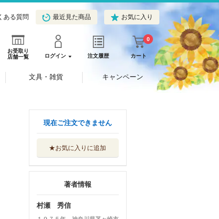
くある質問
最近見た商品
お気に入り
0
お受取り
ログイン
注文履歴
カート
店舗一覧
文具・雑貨
キャンペーン
現在ご注文できません
★お気に入りに追加
著者情報
村瀬 秀信