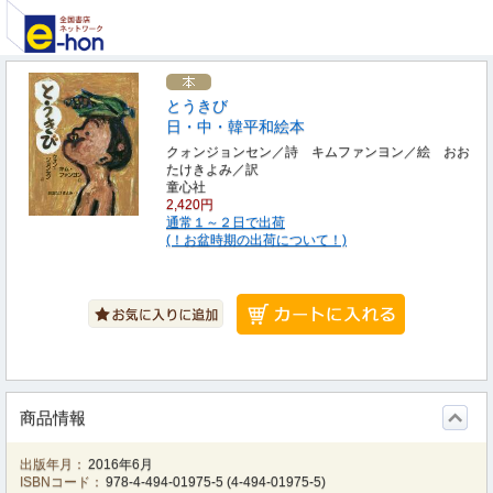
とうきび
日・中・韓平和絵本
クォンジョンセン／詩 キムファンヨン／絵 おお
たけきよみ／訳
童心社
2,420円
通常１～２日で出荷
(！お盆時期の出荷について！)
商品情報
出版年月：
2016年6月
ISBNコード：
978-4-494-01975-5
(
4-494-01975-5
)