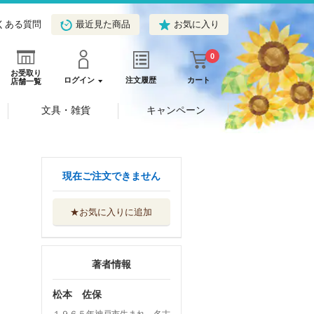
くある質問
最近見た商品
お気に入り
0
お受取り
ログイン
注文履歴
カート
店舗一覧
文具・雑貨
キャンペーン
現在ご注文できません
★お気に入りに追加
著者情報
松本 佐保