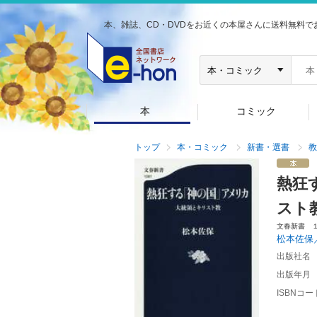
本、雑誌、CD・DVDをお近くの本屋さんに送料無料で
本
コミック
トップ
本・コミック
新書・選書
教
熱狂
スト
文春新書 
松本佐保
出版社名
出版年月
ISBNコー