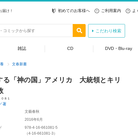
初めてのお客様へ
ご利用案内
よ
お届け！
こだわり検索
雑誌
CD
DVD・Blu-ray
養
文春新書
する「神の国」アメリカ 大統領とキリ
教
１０８１
／著
文藝春秋
2016年6月
ド
978-4-16-661081-5
（
4-16-661081-3
）