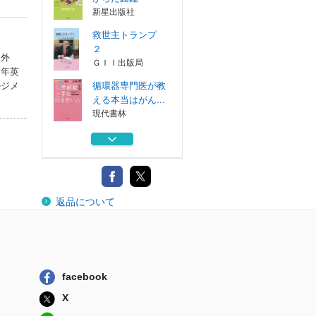
新星出版社
救世主トランプ
２
・外
ＧＩＩ出版局
７年英
循環器専門医が教
ルジメ
える本当はがん...
現代書林
アメリカを動かす
宗教ナショナリ...
筑摩書房
共生社会の再構築
返品について
３
法律文化社
世界一やさしい！
からだ図鑑
新星出版社
facebook
救世主トランプ
X
２