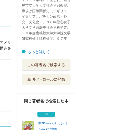
１９６５年神戸市生まれ。名古
屋市立大学人文社会学部教授。
専攻は国際関係史（イギリス、
イタリア、バチカン政治・外
交・文化史）。８８年聖心女子
大学文学部歴史社会学科卒業。
９０年慶應義塾大学大学院文学
研究科修士課程修了。９７年
アメリ
…
構造を
もっと詳しく
循環器専門医が教
この著者名で検索する
える本当はがん...
現代書林
新刊パトロールに登録
アメリカを動かす
宗教ナショナリ...
筑摩書房
同じ著者名で検索した本
共生社会の再構築
３
法律文化社
世界一やさしい！
からだ図鑑