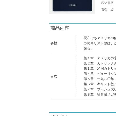
税込価格
頁数・縦
商品内容
現在でもアメリカの
要旨
カのキリスト教は、
探る。
第１章 アメリカの
第２章 カトリック
第３章 米国カトリ
第４章 ピューリタ
目次
第５章 一九八〇年
第６章 キリスト教
第７章 ブッシュ大
第８章 福音派メガ