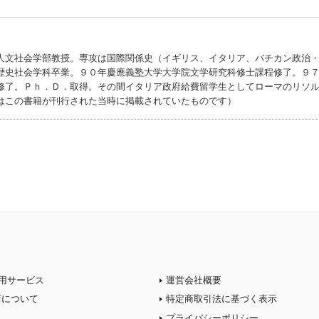
人文社会学部教授。専攻は国際関係史（イギリス、イタリア、バチカン政治
歴史社会学科卒業。９０年慶應義塾大学大学院文学研究科修士課程修了。９
修了。Ｐｈ．Ｄ．取得。その間イタリア政府給費留学生としてローマのリソ
はこの書籍が刊行された当時に掲載されていたものです）
用サービス
運営会社概要
店について
特定商取引法に基づく表示
プライバシーポリシー