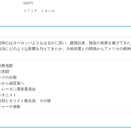
880円
２７１Ｐ １８ｃｍ
信仰心はヨーロッパよりもはるかに高い。建国以来、独自の発展を遂げてきた
政治にどのような影響を与えてきたか。大統領選との関係からアメリカの精神
宗教地図
の苦闘
ックの分裂
ンから福音派へ
、レーガン選挙委員会
シオニスト
統領とキリスト教右派、その後
チャーチ体験