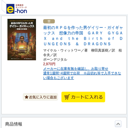
最初のＲＰＧを作った男ゲイリー・ガイギャ
ックス 想像力の帝国 ＧＡＲＹ ＧＹＧＡ
Ｘ ａｎｄ ｔｈｅ Ｂｉｒｔｈ ｏｆ Ｄ
ＵＮＧＥＯＮＳ ＆ ＤＲＡＧＯＮＳ
マイケル・ウィットワー／著 柳田真坂樹／訳 桂
令夫／訳
ボーンデジタル
2,970円
メーカーに在庫有無を確認し、お取り寄せ
通常1週間~4週間で出荷 ※品切れ等で入手できな
い場合もございます
商品情報