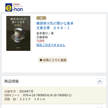
糖尿病Ｓ氏の豊かな食卓
文春文庫 さ６８－１
坂本素行／著
文藝春秋
715円
現在ご注文できません
商品情報
出版年月：
2016年7月
ISBNコード：
978-4-16-790665-8
(
4-16-790665-1
)
頁数・縦：
２２１Ｐ １６ｃｍ