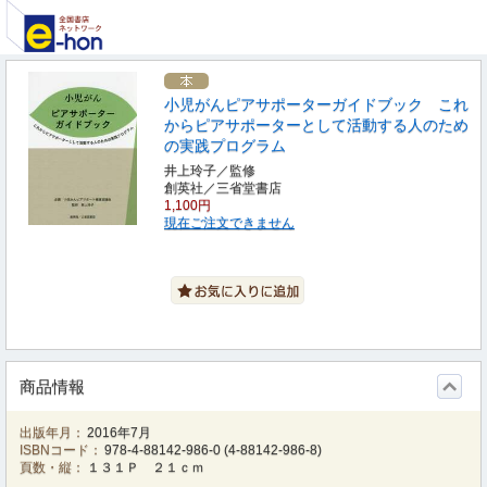
小児がんピアサポーターガイドブック これ
からピアサポーターとして活動する人のため
の実践プログラム
井上玲子／監修
創英社／三省堂書店
1,100円
現在ご注文できません
商品情報
出版年月：
2016年7月
ISBNコード：
978-4-88142-986-0
(
4-88142-986-8
)
頁数・縦：
１３１Ｐ ２１ｃｍ