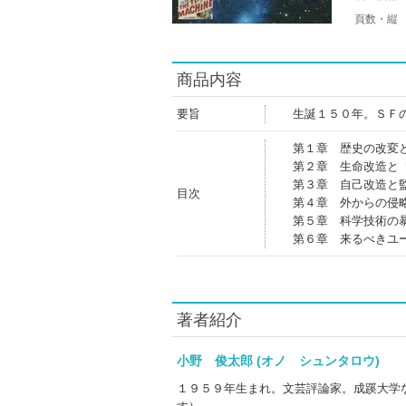
頁数・縦
商品内容
要旨
生誕１５０年。ＳＦ
第１章 歴史の改変
第２章 生命改造と
第３章 自己改造と
目次
第４章 外からの侵
第５章 科学技術の
第６章 来るべきユ
著者紹介
小野 俊太郎 (オノ シュンタロウ)
１９５９年生まれ。文芸評論家。成蹊大学