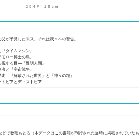
２５４Ｐ １９ｃｍ
の父が予見した未来、それは我々への警告。
と『タイムマシン』
『モロー博士の島』
監視する目―『透明人間』
略者と『宇宙戦争』
暴走―『解放された世界』と『神々の糧』
ートピアとディストピア
などで教鞭もとる（本データはこの書籍が刊行された当時に掲載されていた