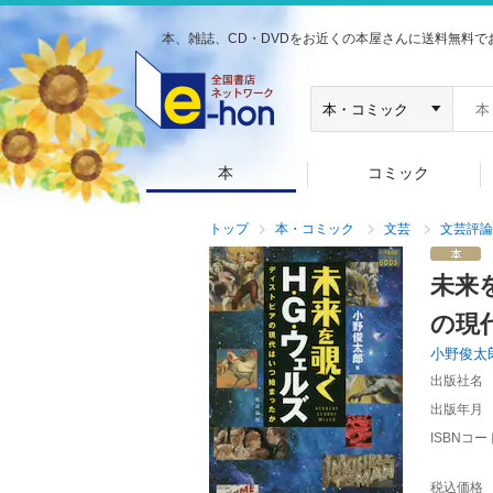
本、雑誌、CD・DVDをお近くの本屋さんに送料無料で
本
コミック
トップ
本・コミック
文芸
文芸評論
未来
の現
小野俊太
出版社名
出版年月
ISBNコー
税込価格