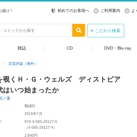
初めてのお客様へ
ご利用案内
よ
お届け！
こだわり検索
雑誌
CD
DVD・Blu-ray
文芸評論（海外）
を覗くＨ・Ｇ・ウェルズ ディストピア
代はいつ始まったか
郎／著
勉誠社
2016年7月
ド
978-4-585-29127-5
（
4-585-29127-X
）
2,640円