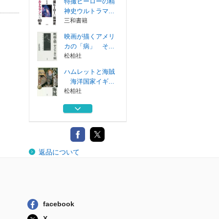
特撮ヒーローの精
神史ウルトラマ...
三和書籍
映画が描くアメリ
カの「病」 そ...
松柏社
ハムレットと海賊
海洋国家イギ...
松柏社
太平洋の精神史
ガリヴァーから...
彩流社
新ゴジラ論 初代
返品について
ゴジラから『シ...
彩流社
特撮ヒーローの精
神史ウルトラマ...
三和書籍
facebook
映画が描くアメリ
X