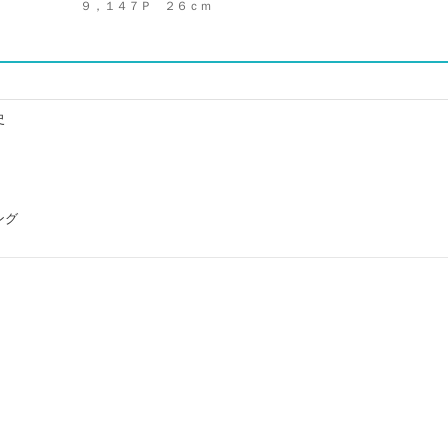
９，１４７Ｐ ２６ｃｍ
史
ング