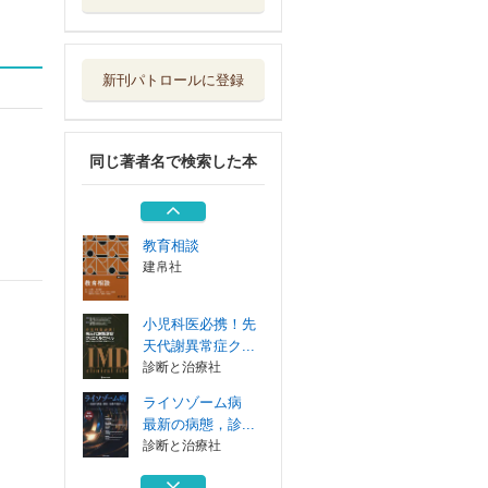
ライソゾーム病
最新の病態，診...
診断と治療社
新刊パトロールに登録
ファブリー病Ｕｐ
Ｄａｔｅ
診断と治療社
同じ著者名で検索した本
国立成育医療研究
センター小児臨...
診断と治療社
教育相談
建帛社
小児科医必携！先
天代謝異常症ク...
診断と治療社
ライソゾーム病
最新の病態，診...
診断と治療社
ファブリー病Ｕｐ