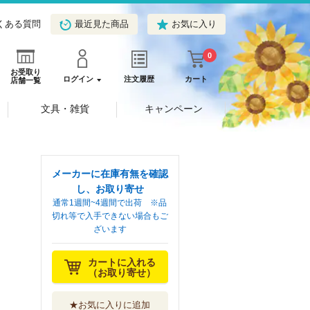
くある質問
最近見た商品
お気に入り
0
お受取り
ログイン
注文履歴
カート
店舗一覧
文具・雑貨
キャンペーン
メーカーに在庫有無を確認
し、お取り寄せ
通常1週間~4週間で出荷 ※品
切れ等で入手できない場合もご
ざいます
カートに入れる
（お取り寄せ）
★お気に入りに追加