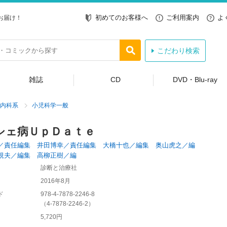
初めてのお客様へ
ご利用案内
よ
お届け！
こだわり検索
雑誌
CD
DVD・Blu-ray
内科系
小児科学一般
シェ病ＵｐＤａｔｅ
／責任編集 井田博幸／責任編集 大橋十也／編集 奥山虎之／編
規夫／編集 高柳正樹／編
診断と治療社
2016年8月
ド
978-4-7878-2246-8
（
4-7878-2246-2
）
5,720円