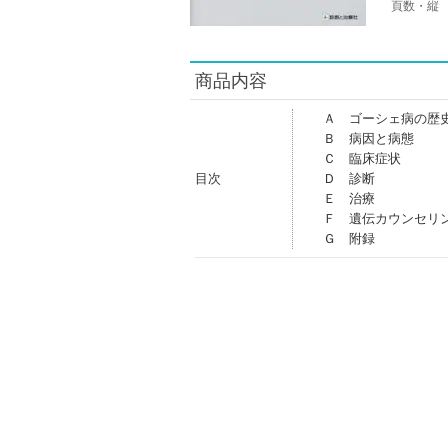
頁数・縦
商品内容
Ａ ゴーシェ病の歴
Ｂ 病因と病態
Ｃ 臨床症状
目次
Ｄ 診断
Ｅ 治療
Ｆ 遺伝カウンセリ
Ｇ 附録