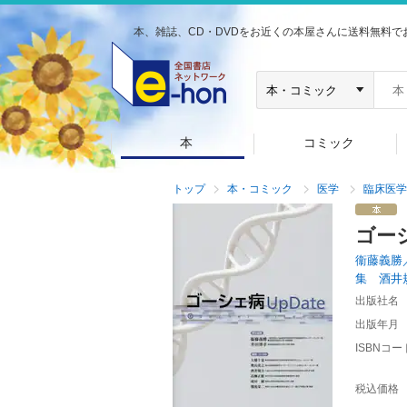
本、雑誌、CD・DVDをお近くの本屋さんに送料無料で
本
コミック
トップ
本・コミック
医学
臨床医学
ゴー
衞藤義勝
集 酒井
出版社名
出版年月
ISBNコー
税込価格