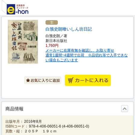
白籏史朗喰いしん坊日記
白籏史朗／著
新日本出版社
1,760円
メーカーに在庫有無を確認し、お取り寄せ
通常1週間~4週間で出荷 ※品切れ等で入手できな
い場合もございます
商品情報
出版年月：
2016年8月
ISBNコード：
978-4-406-06051-6
(
4-406-06051-0
)
頁数・縦：
２０５Ｐ １９ｃｍ