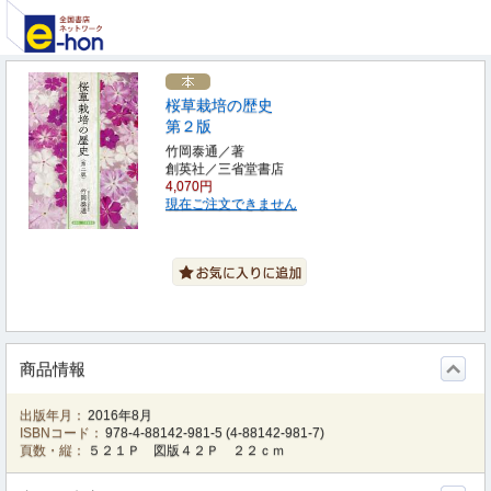
桜草栽培の歴史
第２版
竹岡泰通／著
創英社／三省堂書店
4,070円
現在ご注文できません
商品情報
出版年月：
2016年8月
ISBNコード：
978-4-88142-981-5
(
4-88142-981-7
)
頁数・縦：
５２１Ｐ 図版４２Ｐ ２２ｃｍ