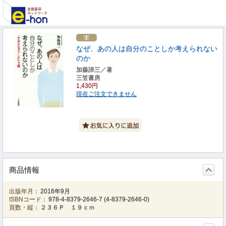
なぜ、あの人は自分のことしか考えられない
のか
加藤諦三／著
三笠書房
1,430円
現在ご注文できません
商品情報
出版年月：
2016年9月
ISBNコード：
978-4-8379-2646-7
(
4-8379-2646-0
)
頁数・縦：
２３６Ｐ １９ｃｍ