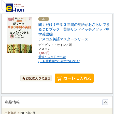
聞くだけ！中学３年間の英語がおさらいでき
るＣＤブック 英語サンドイッチメソッド中
学英語編
アスコム英語マスターシリーズ
デイビッド・セイン／著
アスコム
1,848円
通常１～２日で出荷
(！お盆時期の出荷について！)
商品情報
出版年月：
2016年8月